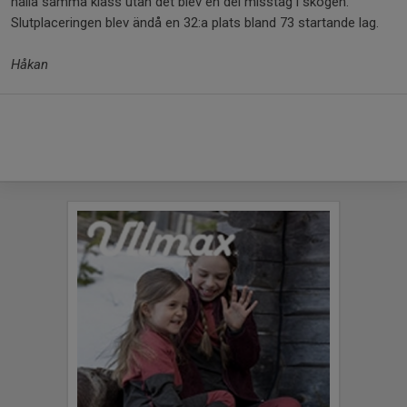
hålla samma klass utan det blev en del misstag i skogen.
Slutplaceringen blev ändå en 32:a plats bland 73 startande lag.
Håkan