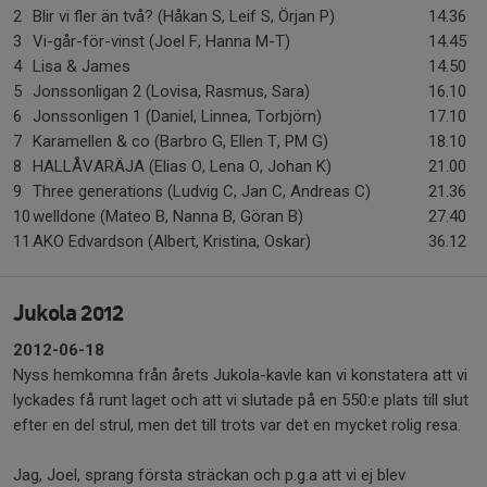
2
Blir vi fler än två? (Håkan S, Leif S, Örjan P)
14.36
3
Vi-går-för-vinst (Joel F, Hanna M-T)
14.45
4
Lisa & James
14.50
5
Jonssonligan 2 (Lovisa, Rasmus, Sara)
16.10
6
Jonssonligen 1 (Daniel, Linnea, Torbjörn)
17.10
7
Karamellen & co (Barbro G, Ellen T, PM G)
18.10
8
HALLÅVARÄJA (Elias O, Lena O, Johan K)
21.00
9
Three generations (Ludvig C, Jan C, Andreas C)
21.36
10
welldone (Mateo B, Nanna B, Göran B)
27.40
11
AKO Edvardson (Albert, Kristina, Oskar)
36.12
Jukola 2012
2012-06-18
Nyss hemkomna från årets Jukola-kavle kan vi konstatera att vi
lyckades få runt laget och att vi slutade på en 550:e plats till slut
efter en del strul, men det till trots var det en mycket rolig resa.
Jag, Joel, sprang första sträckan och p.g.a att vi ej blev