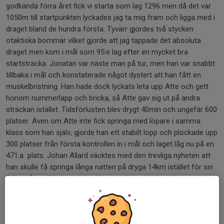
godkända förra året fick vi starta som lag 1296 men då det var
1050m till startpunkten lyckades jag ta mig fram och ligga med i
draget bland de hundra första. Tyvärr gjordes två stycken
otaktiska bommar vilket gjorde att jag tappade det absoluta
draget men kom i mål som 95:e lag efter en mycket bra
startsträcka. Jonatan var näste man på tur, men han var snabbt
tillbaka i mål och konstaterade något dystert att han fått en
muskelbristning. Han hade dock lyckats leta upp Atte och gett
honom nummerlapp och bricka, så Atte gav sig ut på andra
sträckan istället. Tidsförlusten blev drygt 40min och ungefär 600
platser. Även om Atte inte fick springa med löpare i samma
klass som han själv, gjorde han ett stabilt lopp och plockade upp
300 platser från första kontrollen in i mål och laget låg nu på en
471:a plats. Johan Allard väcktes med den trevliga nyheten att
han skulle få springa långa natten på dryga 14km istället för sin
7,8km långa fjärde sträcka. Han gjorde ett bra lopp även om han
i slutet inte hade någon energi kvar i kroppen då han inte hunnit
äta tillräckligt innan han skulle ut, förde in laget på en 514:e plats.
Vid detta tillfälle hade vi ingen löpare på sträcka 4 men efter