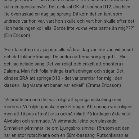
kul men ganska svårt. Det gick väl OK att springa D12. Jag blev
lite överraskad en dag jag sprang. Då kom det en tant som
undrade var hon var, vart hon skulle och vart hon skulle efter det.
Hon hade ingen koll alls. Borde inte vuxna veta bättre än mig???"
(Elin Ericson)
"Första natten sov jag inte alls så bra. Jag var inte van vid huset
och det luktade knasigt. De andra nätterna sov jag gott.... Elin
och jag delade säng. Det var roligt och enkelt att orientera i
Dalarna. Man fick följa många kraftledningar och stigar. Det
kändes BRA att springa D10 - det var premiär för mig i den
klassen. Jag visste att banan var enkel!" (Emma Ericsson)
"Vi bodde bra och det var roligt att springa inskolning med
mamma. Vi följde ganska mycket stigar. Att springa var roligast
men att få pris efteråt är ju också roligt! På lördagen åkte vi till
Älvdalen och simmade. Vi simmade, lekte och plaskade.
Simhallen påminner lite om Ljungsbro simhall förutom att den
har en stor rutschkana och en 50m-bassäng. Rutschkanan är