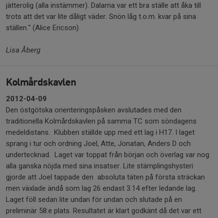
jätterolig (alla instämmer). Dalarna var ett bra ställe att åka till
trots att det var lite dåligt väder. Snön låg t.o.m. kvar på sina
ställen." (Alice Ericson)
Lisa Åberg
Kolmårdskavlen
2012-04-09
Den östgötska orienteringspåsken avslutades med den
traditionella Kolmårdskavlen på samma TC som söndagens
medeldistans. Klubben ställde upp med ett lag i H17. I laget
sprang i tur och ordning Joel, Atte, Jonatan, Anders D och
undertecknad. Laget var toppat från början och överlag var nog
alla ganska nöjda med sina insatser. Lite stämplingshysteri
gjorde att Joel tappade den absoluta täten på första sträckan
men växlade ändå som lag 26 endast 3.14 efter ledande lag.
Laget föll sedan lite undan för undan och slutade på en
preliminär 58:e plats. Resultatet är klart godkänt då det var ett