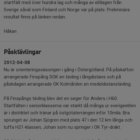
startfält med över hundra lag och många av elitlagen från
Sverige såväl som Finland och Norge var på plats. Preliminära
resultat finns på länken nedan.
Håkan
Påsktävlingar
2012-04-08
Nu är orienteringssäsongen i gång i Östergötland. På påskafton
arrangerade Finspång SOK en tävling i långdistans och på
påskdagen arrangerade OK Kolmården en medeldistanstävling.
På Finspångs tävling blev det en seger för Anders i H60.
Startfälten i seniorklasserna var starkt då många ur sverigeeliten
är i distriktet och tränar på östgötaterrängen inför 10mila. Bra
sprunget av Johan Sjögren med plats 47 i den 12 km långa och
tuffa H21-klassen, Johan som nu springer i OK Tyr-dräkt.