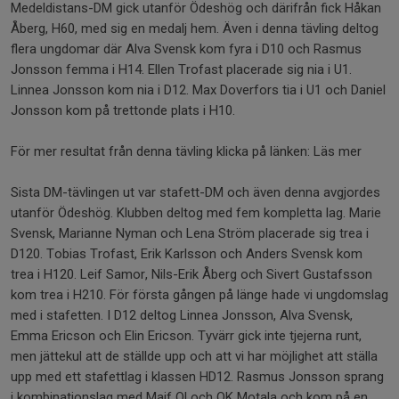
Medeldistans-DM gick utanför Ödeshög och därifrån fick Håkan
Åberg, H60, med sig en medalj hem. Även i denna tävling deltog
flera ungdomar där Alva Svensk kom fyra i D10 och Rasmus
Jonsson femma i H14. Ellen Trofast placerade sig nia i U1.
Linnea Jonsson kom nia i D12. Max Doverfors tia i U1 och Daniel
Jonsson kom på trettonde plats i H10.
För mer resultat från denna tävling klicka på länken: Läs mer
Sista DM-tävlingen ut var stafett-DM och även denna avgjordes
utanför Ödeshög. Klubben deltog med fem kompletta lag. Marie
Svensk, Marianne Nyman och Lena Ström placerade sig trea i
D120. Tobias Trofast, Erik Karlsson och Anders Svensk kom
trea i H120. Leif Samor, Nils-Erik Åberg och Sivert Gustafsson
kom trea i H210. För första gången på länge hade vi ungdomslag
med i stafetten. I D12 deltog Linnea Jonsson, Alva Svensk,
Emma Ericson och Elin Ericson. Tyvärr gick inte tjejerna runt,
men jättekul att de ställde upp och att vi har möjlighet att ställa
upp med ett stafettlag i klassen HD12. Rasmus Jonsson sprang
i kombinationslag med Maif Ol och OK Motala och kom på en