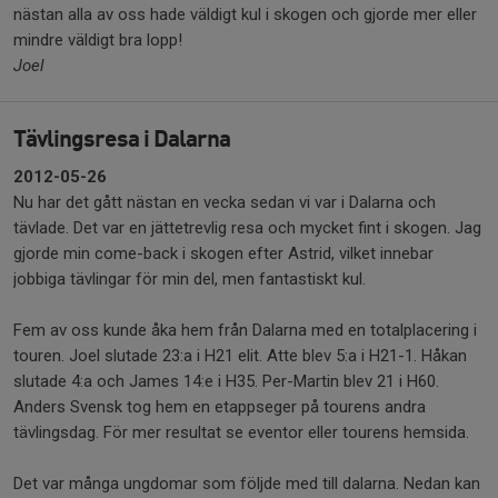
nästan alla av oss hade väldigt kul i skogen och gjorde mer eller
mindre väldigt bra lopp!
Joel
Tävlingsresa i Dalarna
2012-05-26
Nu har det gått nästan en vecka sedan vi var i Dalarna och
tävlade. Det var en jättetrevlig resa och mycket fint i skogen. Jag
gjorde min come-back i skogen efter Astrid, vilket innebar
jobbiga tävlingar för min del, men fantastiskt kul.
Fem av oss kunde åka hem från Dalarna med en totalplacering i
touren. Joel slutade 23:a i H21 elit. Atte blev 5:a i H21-1. Håkan
slutade 4:a och James 14:e i H35. Per-Martin blev 21 i H60.
Anders Svensk tog hem en etappseger på tourens andra
tävlingsdag. För mer resultat se eventor eller tourens hemsida.
Det var många ungdomar som följde med till dalarna. Nedan kan