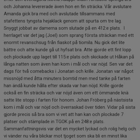
och Johanna levererade även hon en fin sträcka. Vår avslutare
Amanda gick bra med och avslutade tillsammans med
stafettens tyngsta hejaklack genom att spurta om tre lag.
Snyggt jobbat av damerna som slutade på en 412:e plats. I
herrlaget var det jag (Joel) som sprang första sträckan med ett
enormt revanschsug från fiaskot på tiomila. Nu gick det lite
bättre och atte kunde gå ut hyfsat bra. Atte gjorde ett fint lopp
och plockade upp laget till 115:e plats och skickade ut Håkan på
långa natten som även han kom i mål och var nöjd. Sen var det
dags för två comebacks i Jonatan och krille. Jonatan var något
missnöjd med åtta minuters bomtid men med tanke på farten
han ändå kunde hålla efter skada var han nöjd. Krille gjorde
också en fin sträcka och var nöjd även om ett ömmande knä
satte lite stopp i farten för honom. Johan Fröberg på nästsista
kom i mål och var nöjd och överraskad över tiden. Vidar på sista
gjorde precis så bra som vi vet att han kan och plockade 7
platser och stämplade in TGOK på en 248:e plats.
Sammanfattningsvis var det en mycket lyckad och rolig helg och
vi vänder nu våra blickar mot tjoget som ska bli en minst lika