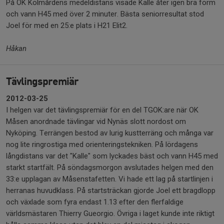
På OK Kolmårdens medeldistans visade Kalle åter igen bra form
och vann H45 med över 2 minuter. Bästa seniorresultat stod
Joel för med en 25:e plats i H21 Elit2.
Håkan
Tävlingspremiär
2012-03-25
I helgen var det tävlingspremiär för en del TGOK:are när OK
Måsen anordnade tävlingar vid Nynäs slott nordost om
Nyköping. Terrängen bestod av lurig kustterräng och många var
nog lite ringrostiga med orienteringstekniken. På lördagens
långdistans var det "Kalle" som lyckades bäst och vann H45 med
starkt startfält. På söndagsmorgon avslutades helgen med den
33:e upplagan av Måsenstafetten. Vi hade ett lag på startlinjen i
herranas huvudklass. På startsträckan gjorde Joel ett bragdlopp
och växlade som fyra endast 1.13 efter den flerfaldige
världsmästaren Thierry Gueorgio. Övriga i laget kunde inte riktigt