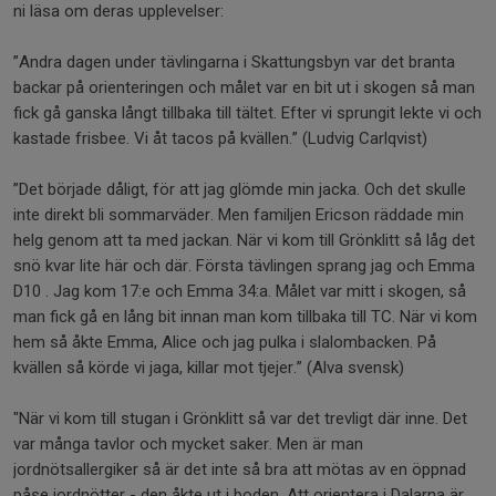
ni läsa om deras upplevelser:
”Andra dagen under tävlingarna i Skattungsbyn var det branta
backar på orienteringen och målet var en bit ut i skogen så man
fick gå ganska långt tillbaka till tältet. Efter vi sprungit lekte vi och
kastade frisbee. Vi åt tacos på kvällen.” (Ludvig Carlqvist)
”Det började dåligt, för att jag glömde min jacka. Och det skulle
inte direkt bli sommarväder. Men familjen Ericson räddade min
helg genom att ta med jackan. När vi kom till Grönklitt så låg det
snö kvar lite här och där. Första tävlingen sprang jag och Emma
D10 . Jag kom 17:e och Emma 34:a. Målet var mitt i skogen, så
man fick gå en lång bit innan man kom tillbaka till TC. När vi kom
hem så åkte Emma, Alice och jag pulka i slalombacken. På
kvällen så körde vi jaga, killar mot tjejer.” (Alva svensk)
"När vi kom till stugan i Grönklitt så var det trevligt där inne. Det
var många tavlor och mycket saker. Men är man
jordnötsallergiker så är det inte så bra att mötas av en öppnad
påse jordnötter - den åkte ut i boden. Att orientera i Dalarna är