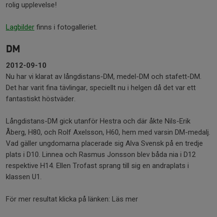
rolig upplevelse!
Lagbilder
finns i fotogalleriet.
DM
2012-09-10
Nu har vi klarat av långdistans-DM, medel-DM och stafett-DM.
Det har varit fina tävlingar, speciellt nu i helgen då det var ett
fantastiskt höstväder.
Långdistans-DM gick utanför Hestra och där åkte Nils-Erik
Åberg, H80, och Rolf Axelsson, H60, hem med varsin DM-medalj.
Vad gäller ungdomarna placerade sig Alva Svensk på en tredje
plats i D10. Linnea och Rasmus Jonsson blev båda nia i D12
respektive H14. Ellen Trofast sprang till sig en andraplats i
klassen U1.
För mer resultat klicka på länken: Läs mer