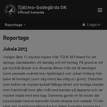
Tjällmo-Godegårds OK
Officiell hemsida
Logga in
Reportage
Reportage
Jukola 2013
I helgen åkte 11 stycken löpare från TGOK till Finland för att
springa Jukolakavlen, ett damlag och ett herrlag. På grund av ett
par bortfall lånade vi in Amanda Almen från lok till damlaget
(som passade oväntat bra i tgoktröjan) och Johan fröberg från
tjalve till herrlaget (som såg minst lika stilig ut i grönt). Stafetten
som helhet var mycket lyckad! Många skratt och trevliga stunder
men framförallt kom alla i mål med leenden på läpparna och var
mycket nöjda med sina lopp. Damerna gjorde en fin insats där
Lisa började med en kanonfin första sträcka och växlade 13 min
efter den överlägsna Minna Kauppi. Malin fortsatte springa bra