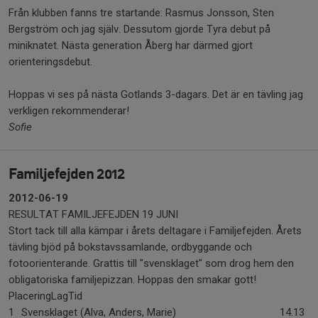
Från klubben fanns tre startande: Rasmus Jonsson, Sten
Bergström och jag själv. Dessutom gjorde Tyra debut på
miniknatet. Nästa generation Åberg har därmed gjort
orienteringsdebut.
Hoppas vi ses på nästa Gotlands 3-dagars. Det är en tävling jag
verkligen rekommenderar!
Sofie
Familjefejden 2012
2012-06-19
RESULTAT FAMILJEFEJDEN 19 JUNI
Stort tack till alla kämpar i årets deltagare i Familjefejden. Årets
tävling bjöd på bokstavssamlande, ordbyggande och
fotoorienterande. Grattis till "svensklaget" som drog hem den
obligatoriska familjepizzan. Hoppas den smakar gott!
PlaceringLagTid
1
Svensklaget (Alva, Anders, Marie)
14.13