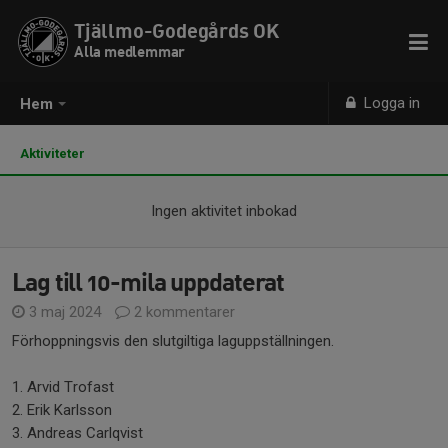
Tjällmo-Godegårds OK
Alla medlemmar
Logga in
Hem
Aktiviteter
Ingen aktivitet inbokad
Lag till 10-mila uppdaterat
3 maj 2024
2 kommentarer
Förhoppningsvis den slutgiltiga laguppställningen.
1. Arvid Trofast
2. Erik Karlsson
3. Andreas Carlqvist