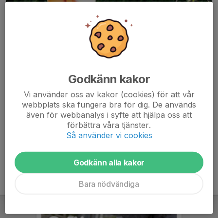
Godkänn kakor
Här hamnar automatiskt de senaste nyheterna på hemsidan. För
Vi använder oss av kakor (cookies) för att vår
att kunna börja administrera hemsidan loggar du in högst upp till
webbplats ska fungera bra för dig. De används
höger.
även för webbanalys i syfte att hjälpa oss att
förbättra våra tjänster.
/Svenskalag.se
Så använder vi cookies
Godkänn alla kakor
Bara nödvändiga