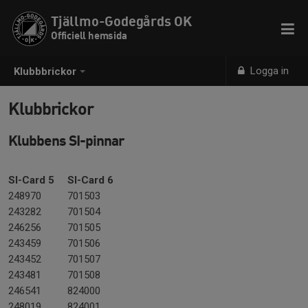
Tjällmo-Godegårds OK
Officiell hemsida
Logga in
Klubbbrickor
Klubbrickor
Klubbens SI-pinnar
SI-Card 5
SI-Card 6
248970
701503
243282
701504
246256
701505
243459
701506
243452
701507
243481
701508
246541
824000
248019
824001