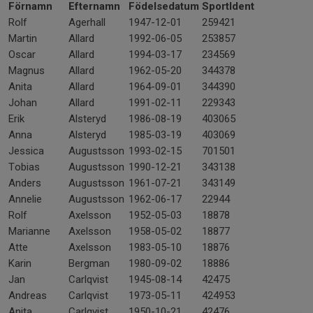
Förnamn
Efternamn
Födelsedatum
SportIdent
Rolf
Agerhall
1947-12-01
259421
Martin
Allard
1992-06-05
253857
Oscar
Allard
1994-03-17
234569
Magnus
Allard
1962-05-20
344378
Anita
Allard
1964-09-01
344390
Johan
Allard
1991-02-11
229343
Erik
Alsteryd
1986-08-19
403065
Anna
Alsteryd
1985-03-19
403069
Jessica
Augustsson
1993-02-15
701501
Tobias
Augustsson
1990-12-21
343138
Anders
Augustsson
1961-07-21
343149
Annelie
Augustsson
1962-06-17
22944
Rolf
Axelsson
1952-05-03
18878
Marianne
Axelsson
1958-05-02
18877
Atte
Axelsson
1983-05-10
18876
Karin
Bergman
1980-09-02
18886
Jan
Carlqvist
1945-08-14
42475
Andreas
Carlqvist
1973-05-11
424953
Anita
Carlqvist
1950-10-21
42476