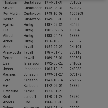
Thorbjörn
Gustafsson
1974-01-31
701502
Sievert
Gustafsson
1945-08-31
424937
Per-Martin
Gustavson
1948-10-03
1009808
Barbro
Gustavson
1949-03-03
18881
Hjalmar
Hurtig
1987-07-31
42455
Ella
Hurtig
1985-02-15
18884
Alfred
Hurtig
1983-04-13
18883
Anneli
Hurtig
1956-10-10
226557
Arne
Irevall
1954-03-28
244101
Anna-Lotta
Irevall
1987-01-16
870116
Petter
Irewall
1989-05-01
890501
Lisa
Israelsson
1992-05-22
341062
Johan
Johansson
1964-12-10
243283
Rasmus
Jonsson
1999-01-27
576178
Tore
Karlsson
1943-10-14
259027
Erik
Karlsson
1972-06-01
18885
Catharina
Karner
1973-01-20
0
Kent
Landoff
1970-01-23
13730
Anders
Lind
1966-08-03
36310
Roland
Mattsson
1962-05-14
38030