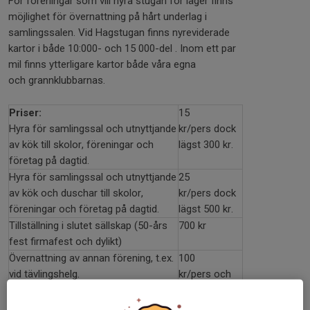
För föreningar som vill hyra stugan för läger finns
möjlighet för övernattning på hårt underlag i
samlingssalen. Vid Hagstugan finns nyreviderade
kartor i både 10:000- och 15 000-del . Inom ett par
mil finns ytterligare kartor både våra egna
och grannklubbarnas.
Priser:
15
Hyra för samlingssal och utnyttjande
kr/pers dock
av kök till skolor, föreningar och
lägst 300 kr.
företag på dagtid.
Hyra för samlingssal och utnyttjande
25
av kök och duschar till skolor,
kr/pers dock
föreningar och företag på dagtid.
lägst 500 kr.
Tillställning i slutet sällskap (50-års
700 kr
fest firmafest och dylikt)
Övernattning av annan förening, t.ex.
100
vid tävlingshelg.
kr/pers och
natt dock
lägst 800 kr