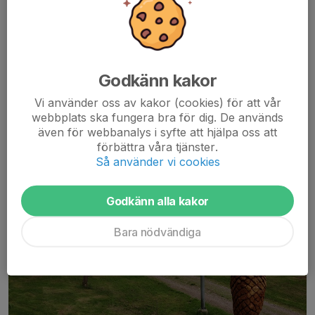
Längre läger enligt
överenskommelse.
Bokning av Hagstugan sker genom Inger Andersson tel. 0141-
Godkänn kakor
60295
Vi använder oss av kakor (cookies) för att vår
Trädgårdstorp
webbplats ska fungera bra för dig. De används
även för webbanalys i syfte att hjälpa oss att
förbättra våra tjänster.
Så använder vi cookies
Godkänn alla kakor
Bara nödvändiga