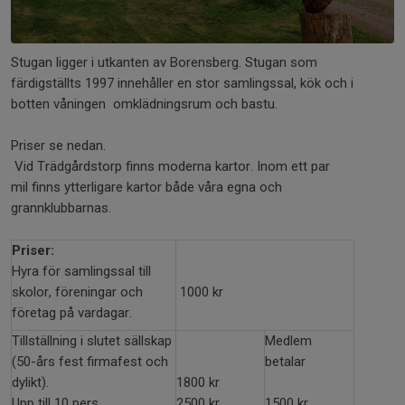
Stugan ligger i utkanten av Borensberg. Stugan som
färdigställts 1997 innehåller en stor samlingssal, kök och i
botten våningen omklädningsrum och bastu.
Priser se nedan.
Vid Trädgårdstorp finns moderna kartor. Inom ett par
mil finns ytterligare kartor både våra egna och
grannklubbarnas.
Priser:
Hyra för samlingssal till
skolor, föreningar och
1000 kr
företag på vardagar.
Tillställning i slutet sällskap
Medlem
(50-års fest firmafest och
betalar
dylikt).
1800 kr
Upp till 10 pers
2500 kr
1500 kr