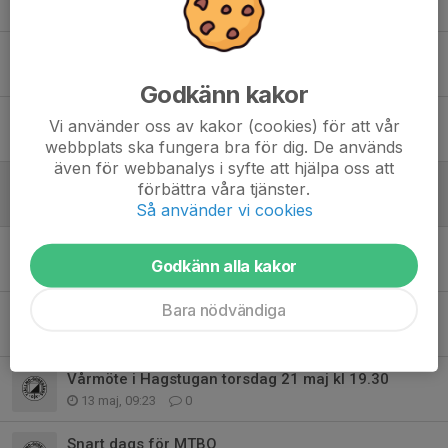
22 jun, 20:07
0
Tack till Vätternrundafunktionärer
13 jun, 15:57
6
Godkänn kakor
Funktionärslista Tjällmo-träffen Axhult tisdag kväll 11/8
Vi använder oss av kakor (cookies) för att vår
31 maj, 19:45
0
webbplats ska fungera bra för dig. De används
även för webbanalys i syfte att hjälpa oss att
Skrivaren i Trädgårdstorp
förbättra våra tjänster.
28 maj, 15:49
0
Så använder vi cookies
Naturpasset i Borensberg
Godkänn alla kakor
21 maj, 15:26
0
Bara nödvändiga
Månadens bana maj
14 maj, 14:42
0
Vårmöte i Hagstugan torsdag 21 maj kl 19.30
13 maj, 09:23
0
Snart dags för MTBO