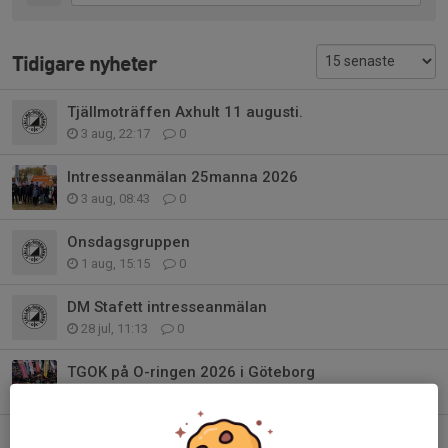
Tidigare nyheter
Tjällmoträffen Axhult 11 augusti.
3 aug, 22:17
0
Intresseanmälan 25manna 2026
3 aug, 08:43
0
Onsdagsgruppen
1 aug, 15:15
0
DM Stafett intresseanmälan
28 jul, 11:13
0
TGOK på O-ringen 2026 i Göteborg
26 jul, 21:03
1
Månadens Bana Juni