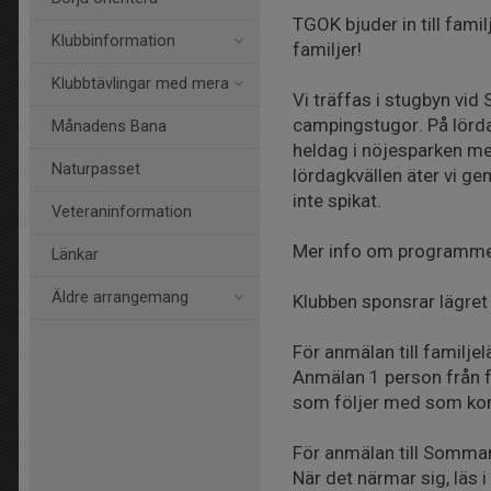
TGOK bjuder in till fa
Klubbinformation
familjer!
Klubbtävlingar med mera
Vi träffas i stugbyn vi
campingstugor. På lörda
Månadens Bana
heldag i nöjesparken med
Naturpasset
lördagkvällen äter vi
inte spikat.
Veteraninformation
Mer info om programm
Länkar
Äldre arrangemang
Klubben sponsrar lägret
För anmälan till familjel
Anmälan 1 person från 
som följer med som ko
För anmälan till Sommar
När det närmar sig, läs 