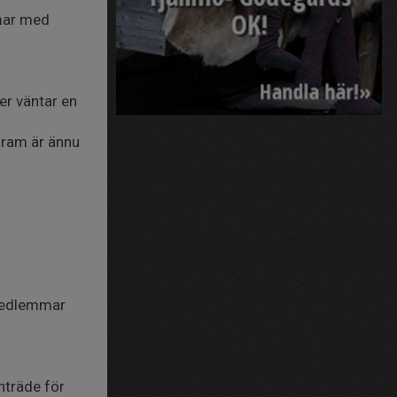
omar med
er väntar en
å
ram är ännu
emedlemmar
nträde för