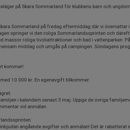
miljeläger på Skara Sommarland för klubbens barn och ungd
d Skara Sommarland på fredag eftermiddag där vi övernattar i
gen springer vi den roliga Sommarlandssprinten och däreft
 massor roliga tivoliattraktioner och bad i vattenparken. P
 gemensam middag och umgås på campingen. Söndagens prog
et kommer!
 med 10 000 kr. En egenavgift tillkommer.
ägret:
familjen i kalendern senast 3 maj. Uppge de övriga familj
mmentar vid anmälan.
landssprinten:
i inbjudan angående avgifter och anmälan! Det är rabatterat i