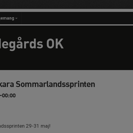
gemang
degårds OK
Skara Sommarlandssprinten
-00:00
dssprinten 29-31 maj!