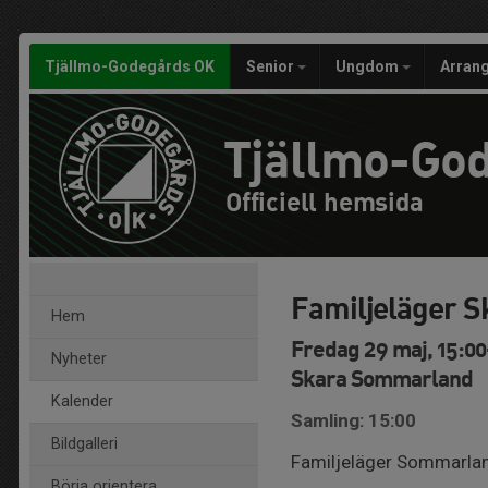
Tjällmo-Godegårds OK
Senior
Ungdom
Arran
Tjällmo-Go
Officiell hemsida
Familjeläger 
Hem
Fredag 29 maj, 15:00
Nyheter
Skara Sommarland
Kalender
Samling: 15:00
Bildgalleri
Familjeläger Sommarlan
Börja orientera