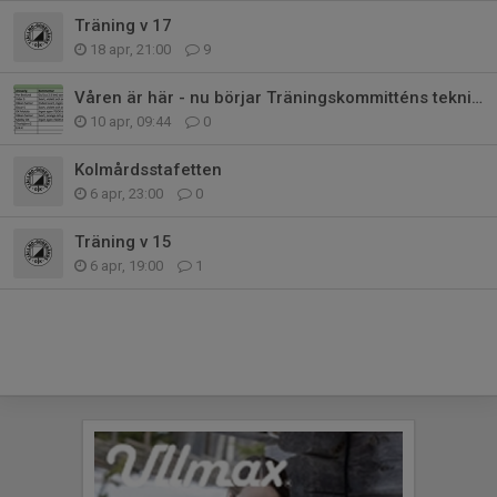
Träning v 17
18 apr, 21:00
9
Våren är här - nu börjar Träningskommitténs teknikträningar
10 apr, 09:44
0
Kolmårdsstafetten
6 apr, 23:00
0
Träning v 15
6 apr, 19:00
1