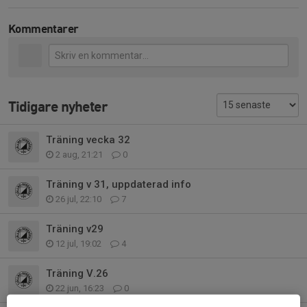
Kommentarer
Tidigare nyheter
Träning vecka 32
2 aug, 21:21
0
Träning v 31, uppdaterad info
26 jul, 22:10
7
Träning v29
12 jul, 19:02
4
Träning V.26
22 jun, 16:23
0