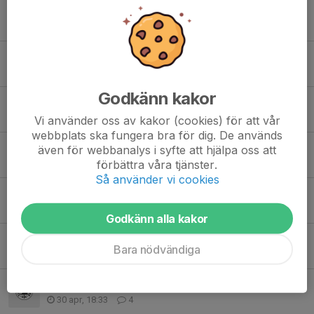
Träning v 24
8 jun, 08:46
0
Sommarens träningsprogram
6 jun, 20:57
0
Godkänn kakor
Provlöpning inför Tjällmoträffen
26 maj, 20:07
8
Vi använder oss av kakor (cookies) för att vår
webbplats ska fungera bra för dig. De används
Träning v 22
även för webbanalys i syfte att hjälpa oss att
22 maj, 20:37
0
förbättra våra tjänster.
Så använder vi cookies
Försenad Race-report från 10mila
11 maj, 19:40
2
Godkänn alla kakor
Träning V.20
Bara nödvändiga
11 maj, 08:58
0
10mila
30 apr, 18:33
4