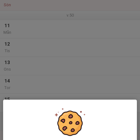
Sön
v.50
11
Mån
12
Tis
13
Ons
14
Tor
15
Fre
16
Lör
17