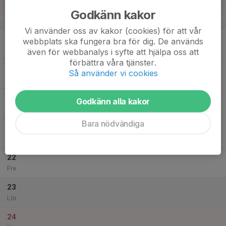
Sön
Godkänn kakor
v.51
Vi använder oss av kakor (cookies) för att vår
18
webbplats ska fungera bra för dig. De används
Mån
även för webbanalys i syfte att hjälpa oss att
förbättra våra tjänster.
19
Så använder vi cookies
Tis
20
Godkänn alla kakor
Ons
Bara nödvändiga
21
Tor
22
Fre
23
Lör
24