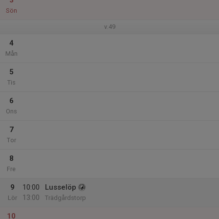
3
Sön
v.49
4
Mån
5
Tis
6
Ons
7
Tor
8
Fre
9
10:00
Lusselöp
13:00
Lör
Trädgårdstorp
10