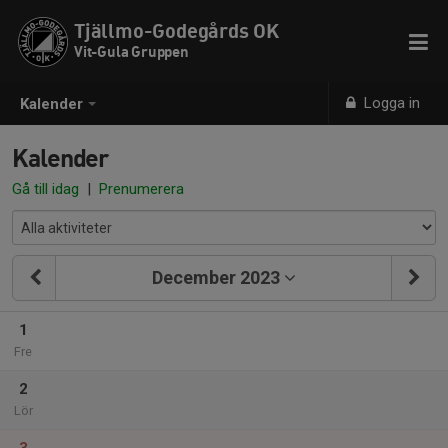
Tjällmo-Godegårds OK
Vit-Gula Gruppen
Logga in
Kalender
Kalender
Gå till idag
|
Prenumerera
December 2023
1
Fre
2
Lör