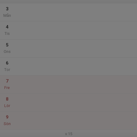
3
Mån
4
Tis
5
Ons
6
Tor
7
Fre
8
Lör
9
Sön
v.15