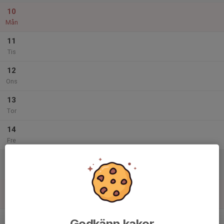
10
Mån
11
Tis
12
Ons
13
Tor
14
Fre
15
Lör
16
Sön
v.16
Godkänn kakor