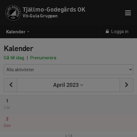
Tjällmo-Godegårds OK
Vit-Gula Gruppen
Logga in
Kalender
Kalender
Gå till idag
|
Prenumerera
April 2023
1
Lör
2
Sön
v.14