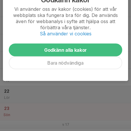
17
Vi använder oss av kakor (cookies) för att vår
Mån
webbplats ska fungera bra för dig. De används
även för webbanalys i syfte att hjälpa oss att
18
förbättra våra tjänster.
Tis
Så använder vi cookies
19
Ons
Godkänn alla kakor
20
Bara nödvändiga
Tor
21
Fre
22
Lör
23
Sön
v.17