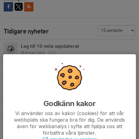
Tidigare nyheter
Lag till 10-mila uppdaterat
3 maj 2024
2
Kolmårdskavlen Lagändringar
6 apr 2024
0
Lag till Måsenstafetten
17 mar 2024
0
Godkänn kakor
Vätternrundan 2023
Vi använder oss av kakor (cookies) för att vår
22 maj 2023
0
webbplats ska fungera bra för dig. De används
även för webbanalys i syfte att hjälpa oss att
Vätternrundan 2023 - Funktionär
förbättra våra tjänster.
13 feb 2023
4