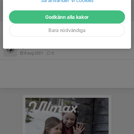
Så använder vi cookies
Vätternrundan-Funktionär
23 maj 2022
0
Godkänn alla kakor
Vätternrundan 2022
Bara nödvändiga
12 maj 2022
0
Tjällmoträffen
8 aug 2021
0