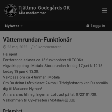
Tjällmo-Godegårds OK
Alla medlemmar
Logga in
Nyheter
Vätternrundan-Funktionär
23 maj 2022
0 kommentarer
Hej igen!
Fortfarande saknas ca 15 funktionärer till TGOKs
vägvaktuppdrag i Motala. Stora rundan fredag 17 juni kl 19.15 -
lördag 18 juni kl 13.30.
Vaktpass om ca 4 timmar i Motala.
Om Du deltar i tårtkalaset 24 maj i Trädgårdstorp kan Du anmäla
dig till Marianne Nyman!
Annars sms till mig, Ingemar Löfqvist på tel: 0723101730.
Välkommen till Cykefesten i Motala🚴🏻🚴🏻‍♀️
Dela nyhet