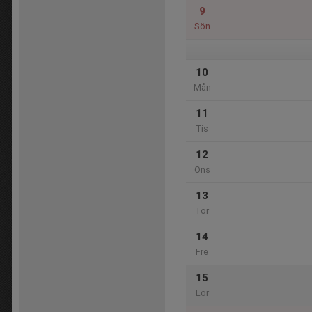
9
Sön
10
Mån
11
Tis
12
Ons
13
Tor
14
Fre
15
Lör