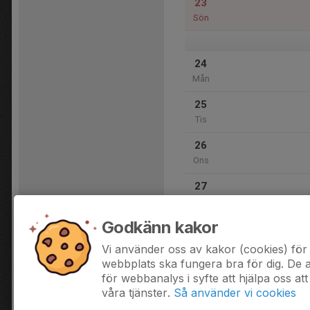
23
Sön
24
Mån
25
Tis
26
Ons
27
Tor
Godkänn kakor
28
Fre
Vi använder oss av kakor (cookies) för 
webbplats ska fungera bra för dig. De
för webbanalys i syfte att hjälpa oss att
våra tjänster.
Så använder vi cookies