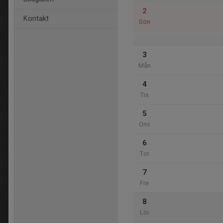
2
Kontakt
Sön
3
Mån
4
Tis
5
Ons
6
Tor
7
Fre
8
Lör