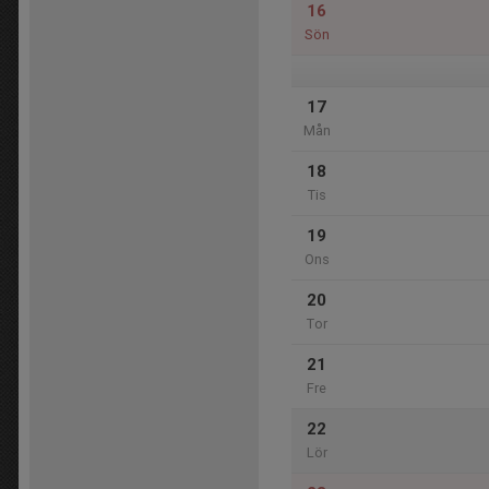
16
Sön
17
Mån
18
Tis
19
Ons
20
Tor
21
Fre
22
Lör