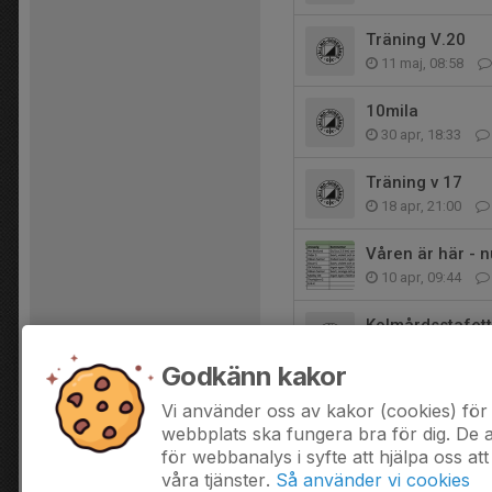
Träning V.20
11 maj, 08:58
10mila
30 apr, 18:33
Träning v 17
18 apr, 21:00
Våren är här - 
10 apr, 09:44
Kolmårdsstafet
6 apr, 23:00
Godkänn kakor
Träning v 15
Vi använder oss av kakor (cookies) för 
6 apr, 19:00
webbplats ska fungera bra för dig. De
för webbanalys i syfte att hjälpa oss att
våra tjänster.
Så använder vi cookies