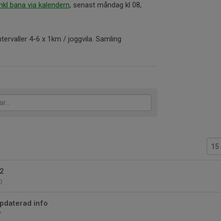
nkl bana via kalendern
, senast måndag kl 08,
tervaller 4-6 x 1km / joggvila. Samling
32
0
ppdaterad info
7