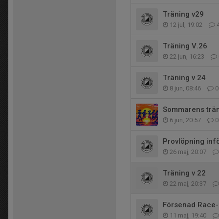
Träning v29
12 jul, 19:02
Träning V.26
22 jun, 16:23
Träning v 24
8 jun, 08:46
0
Sommarens trä
6 jun, 20:57
0
Provlöpning inf
26 maj, 20:07
Träning v 22
22 maj, 20:37
Försenad Race-r
11 maj, 19:40