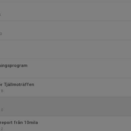
4
0
ningsprogram
ör Tjällmoträffen
8
0
eport från 10mila
2