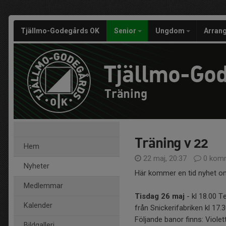
Tjällmo-Godegårds OK
Senior
Ungdom
Arran
Tjällmo-Go
Träning
Träning v 22
Hem
22 maj, 20:37
0 komm
Nyheter
Här kommer en tid nyhet om
Medlemmar
Tisdag 26 maj
- kl 18.00 T
Kalender
från Snickerifabriken kl 17.3
Följande banor finns: Viole
Bildgalleri