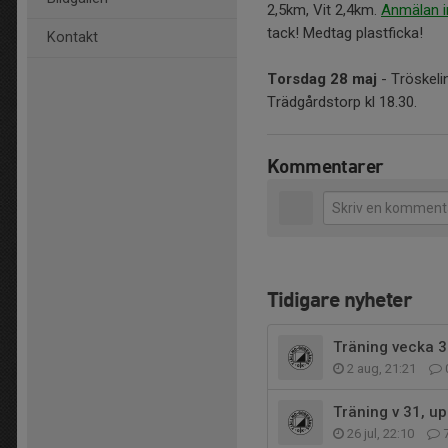
2,5km, Vit 2,4km.
Anmälan i
tack! Medtag plastficka!
Kontakt
Torsdag 28 maj
- Tröskelin
Trädgårdstorp kl 18.30.
Kommentarer
Tidigare nyheter
Träning vecka 
2 aug, 21:21
Träning v 31, u
26 jul, 22:10