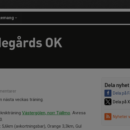
gemang
degårds OK
Dela nyhet
entarer
Dela på 
 nästa veckas träning.
Dela på X
eknikträning
Västergölen, norr Tjällmo
. Avresa
Nyheter 
0.
tt 5,6km (avkortningsbar), Orange 3,3km, Gul