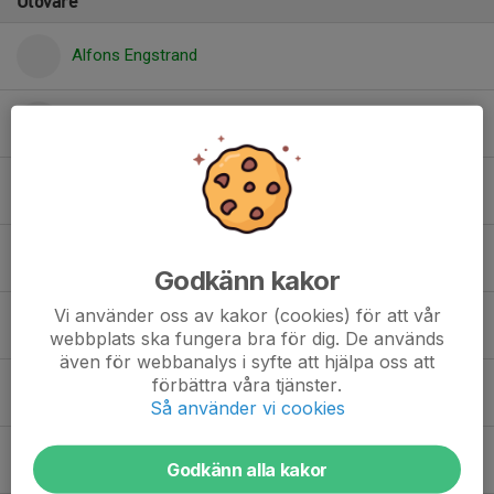
Utövare
Alfons Engstrand
Alice Hurtig
August Kronman
Axel Samor
Godkänn kakor
Vi använder oss av kakor (cookies) för att vår
Ellen Hjorter
webbplats ska fungera bra för dig. De används
även för webbanalys i syfte att hjälpa oss att
förbättra våra tjänster.
Fanny Lidebjer Brolund
Så använder vi cookies
Mille Röed
Godkänn alla kakor