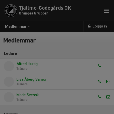
Tjällmo-Godegårds OK
Orangea Gruppen
Logga in
Medlemmar
Medlemmar
Ledare
Alfred Hurtig
Tränare
Lisa Åberg Samor
Tränare
Marie Svensk
Tränare