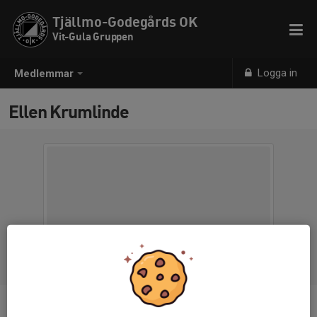
Tjällmo-Godegårds OK
Vit-Gula Gruppen
Logga in
Medlemmar
Ellen Krumlinde
Ålder
11 år