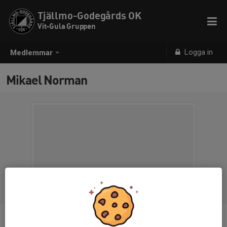
Tjällmo-Godegårds OK
Vit-Gula Gruppen
Logga in
Medlemmar
Mikael Norman
Titel
Ledare