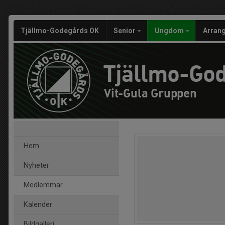
Tjällmo-Godegårds OK
Senior
Ungdom
Arran
Tjällmo-Go
Vit-Gula Gruppen
Hem
Nyheter
Medlemmar
Kalender
Bildgalleri