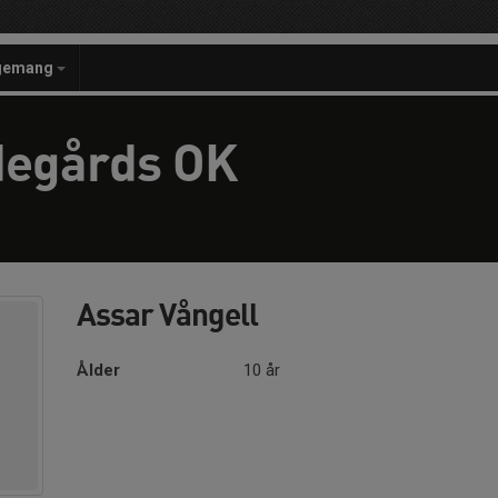
gemang
degårds OK
Assar Vångell
Ålder
10 år