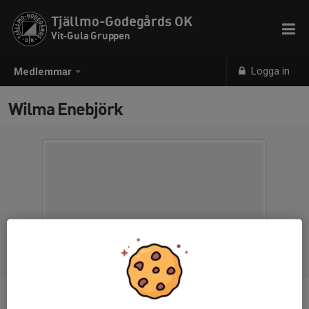
Tjällmo-Godegårds OK
Vit-Gula Gruppen
Logga in
Medlemmar
Wilma Enebjörk
Ålder
11 år