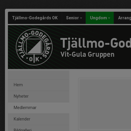
Tjällmo-Godegårds OK
Senior
Ungdom
Arran
Tjällmo-Go
Vit-Gula Gruppen
Hem
Nyheter
Medlemmar
Kalender
Bildgalleri