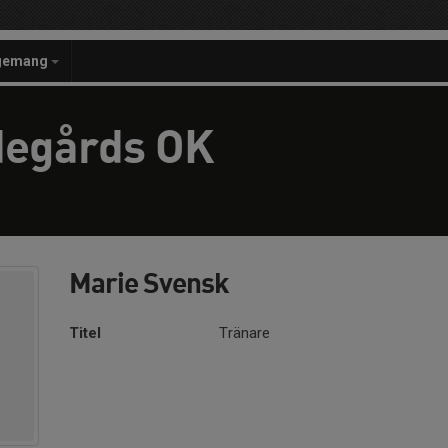
gemang
degårds OK
Marie Svensk
Titel
Tränare