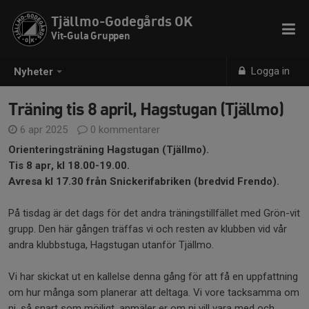
Tjällmo-Godegårds OK
Vit-Gula Gruppen
Logga in
Nyheter
Träning tis 8 april, Hagstugan (Tjällmo)
6 apr 2025
0 kommentarer
Orienteringsträning Hagstugan (Tjällmo).
Tis 8 apr, kl 18.00-19.00.
Avresa kl 17.30 från Snickerifabriken (bredvid Frendo).
På tisdag är det dags för det andra träningstillfället med Grön-vit
grupp. Den här gången träffas vi och resten av klubben vid vår
andra klubbstuga, Hagstugan utanför Tjällmo.
Vi har skickat ut en kallelse denna gång för att få en uppfattning
om hur många som planerar att deltaga. Vi vore tacksamma om
ni, så snart som möjligt, anmäler er om ni vill vara med och