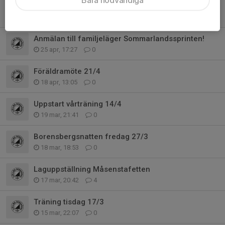
Träning 28/4 och Ljungsbrokampen
25 apr, 19:28
0
Anmälan till familjeläger Sommarlandssprinten!
25 apr, 17:27
0
Föräldramöte 21/4
18 apr, 13:05
0
Uppstart vårträning 14/4
19 mar, 21:41
0
Borensbergsnatten fredag 27/3
18 mar, 18:53
0
Laguppställning Måsenstafetten
17 mar, 20:42
4
Träning tisdag 17/3
15 mar, 22:07
0