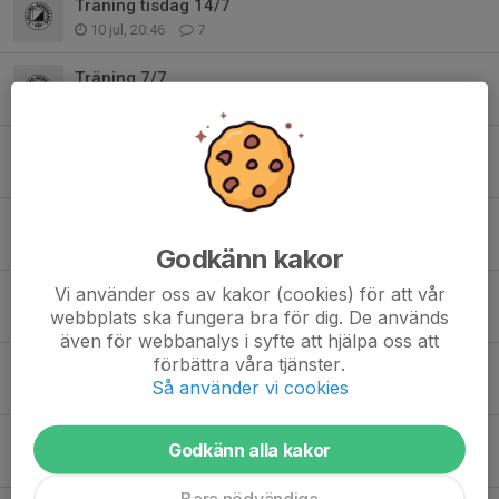
Träning tisdag 14/7
10 jul, 20:46
7
Träning 7/7
6 jul, 18:15
3
”Badintervaller” tisdag 23/6
21 jun, 20:59
0
Sommaravslutning 9/6
7 jun, 18:14
0
Godkänn kakor
Vi använder oss av kakor (cookies) för att vår
Träning 19/5 och U-serien 20/5
webbplats ska fungera bra för dig. De används
13 maj, 17:46
0
även för webbanalys i syfte att hjälpa oss att
förbättra våra tjänster.
U-serien på tisdag 12/5
Så använder vi cookies
9 maj, 15:20
0
Träning 5/5 och U-serien 12/5
Godkänn alla kakor
3 maj, 17:26
0
Bara nödvändiga