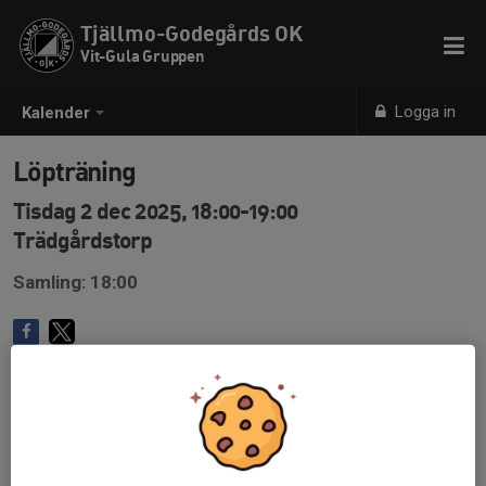
Tjällmo-Godegårds OK
Vit-Gula Gruppen
Logga in
Kalender
Löpträning
Tisdag 2 dec 2025, 18:00-19:00
Trädgårdstorp
Samling: 18:00