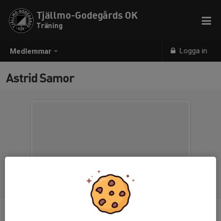
Tjällmo-Godegårds OK
Träning
Logga in
Medlemmar
Astrid Samor
Ålder
14 år