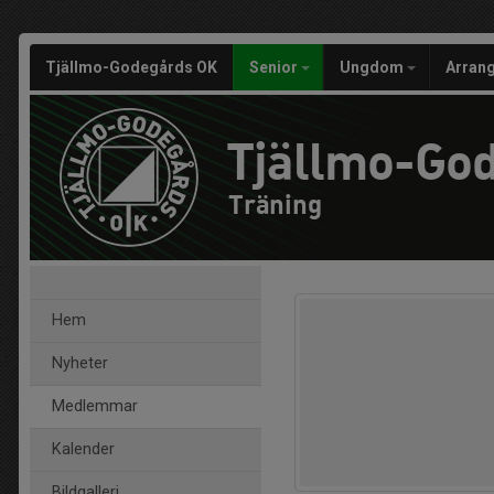
Tjällmo-Godegårds OK
Senior
Ungdom
Arran
Tjällmo-Go
Träning
Hem
Nyheter
Medlemmar
Kalender
Bildgalleri