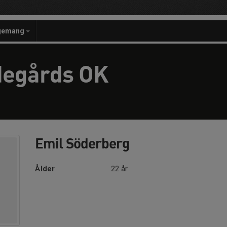
gemang
degårds OK
Emil Söderberg
Ålder
22 år