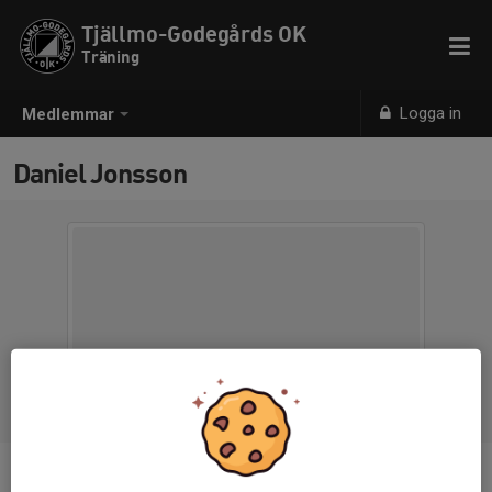
Tjällmo-Godegårds OK
Träning
Logga in
Medlemmar
Daniel Jonsson
Ålder
22 år