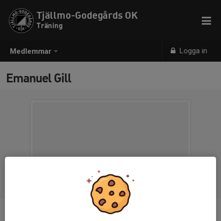
Tjällmo-Godegårds OK
Träning
Logga in
Medlemmar
Emanuel Gill
Ålder
19 år