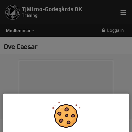
Tjällmo-Godegårds OK
Träning
Logga in
Medlemmar
Ove Caesar
Ålder
82 år