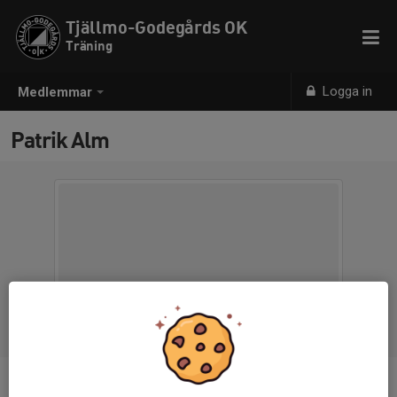
Tjällmo-Godegårds OK
Träning
Logga in
Medlemmar
Patrik Alm
Ålder
50 år