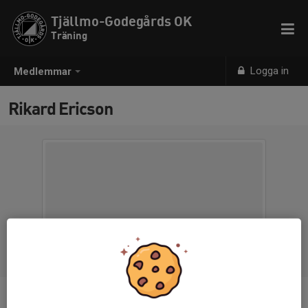
Tjällmo-Godegårds OK
Träning
Logga in
Medlemmar
Rikard Ericson
Ålder
55 år