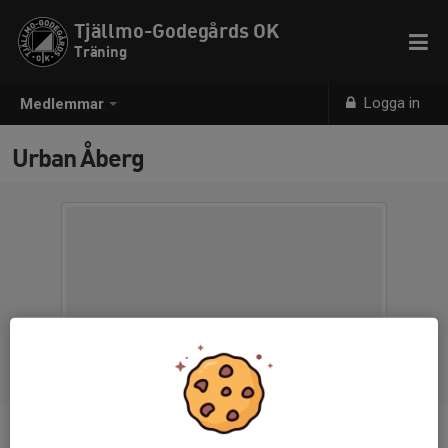
Tjällmo-Godegårds OK
Träning
Logga in
Medlemmar
Urban Åberg
Ålder
69 år