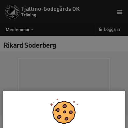
Tjällmo-Godegårds OK
Träning
Logga in
Medlemmar
Rikard Söderberg
Ålder
56 år