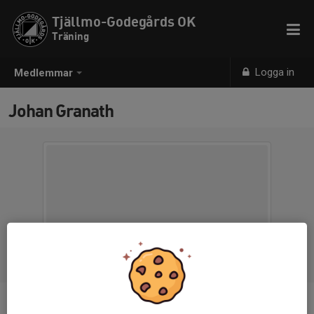
Tjällmo-Godegårds OK
Träning
Logga in
Medlemmar
Johan Granath
Ålder
36 år