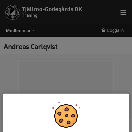
Tjällmo-Godegårds OK
Träning
Logga in
Medlemmar
Andreas Carlqvist
Titel
Tränare