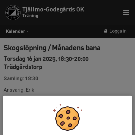
Tjällmo-Godegårds OK
Träning
Logga in
Kalender
Skogslöpning / Månadens bana
Torsdag 16 jan 2025, 18:30-20:00
Trädgårdstorp
Samling: 18:30
Ansvarig: Erik