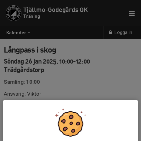
Tjällmo-Godegårds OK
Träning
Logga in
Kalender
Långpass i skog
Söndag 26 jan 2025, 10:00-12:00
Trädgårdstorp
Samling: 10:00
Ansvarig: Viktor